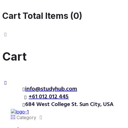
Cart Total Items (
0
)
Cart
info@studyhub.com
+61 012 012 445
684 West College St. Sun City, USA
Category