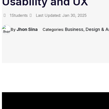
Usability and UX
1Students
Last Updated:
Jan 30, 2025
Jhon Sina
Business
Design & A
By
Categories:
,