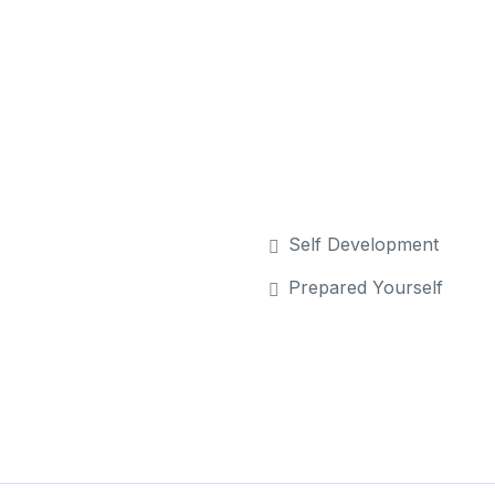
ae sapien ut libero venenatis faucibus. Nullam quis an
odales sagittis magna. Sed consequat, leo eget bibendu
 eget, arcu. In enim justo, rhoncus ut, imperdiet a, vene
mentum semper nisi. Aenean vulputate eleifend tellus.
Self Development
Prepared Yourself