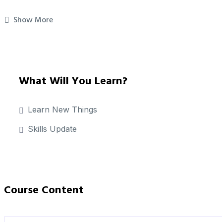
Maecenas nec odio et ante tincidunt tempus. Donec vit
Show More
Duis leo. Sed fringilla mauris sit amet nibh. Donec s
Donec pede justo, fringilla vel, aliquet nec, vulputate
pretium. Integer tincidunt. Cras dapibus. Vivamus ele
What Will You Learn?
Learn New Things
Skills Update
Course Content