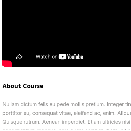
About Course
Nullam dictum felis eu pede mollis pretium. Integer t
porttitor eu, consequat vitae, eleifend ac, enim. Aliqua
Quisque rutrum. Aenean imperdiet. Etiam ultricies nis
condimentum rhoncus, sem quam semper libero, sit ame