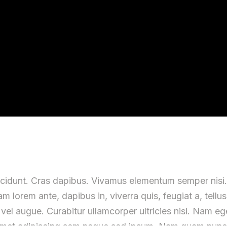
incidunt. Cras dapibus. Vivamus elementum semper nisi. 
m lorem ante, dapibus in, viverra quis, feugiat a, tellus
i vel augue. Curabitur ullamcorper ultricies nisi. Nam 
t adipiscing sem neque sed ipsum. Nam quam nunc, blan