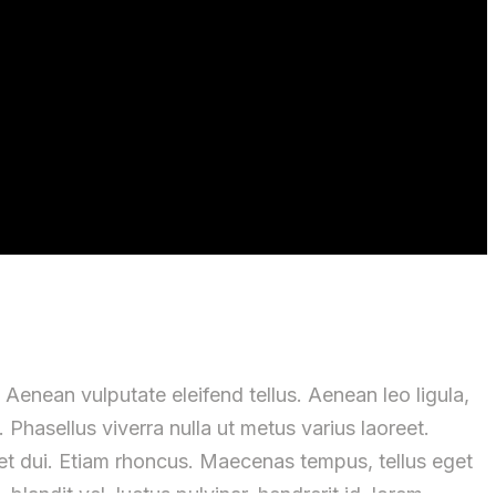
Aenean vulputate eleifend tellus. Aenean leo ligula,
. Phasellus viverra nulla ut metus varius laoreet.
eget dui. Etiam rhoncus. Maecenas tempus, tellus eget
dit vel, luctus pulvinar, hendrerit id, lorem.